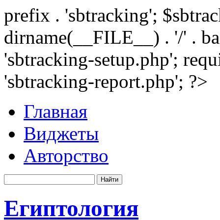
prefix . 'sbtracking'; $sbtr
dirname(__FILE__) . '/' . 
'sbtracking-setup.php'; requ
'sbtracking-report.php'; ?>
Главная
Виджеты
Авторство
Египтология