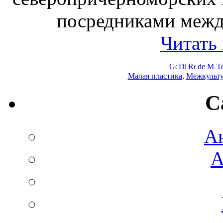
посредниками межд
Читать
Малая пластика
,
Межкульт
C
А
А