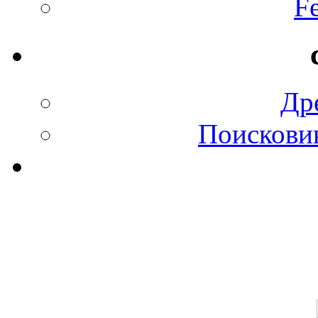
F
Др
Поискови