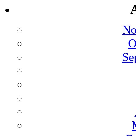
No
O
Se