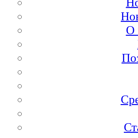
Но
Но
О 
По
Сре
Ст