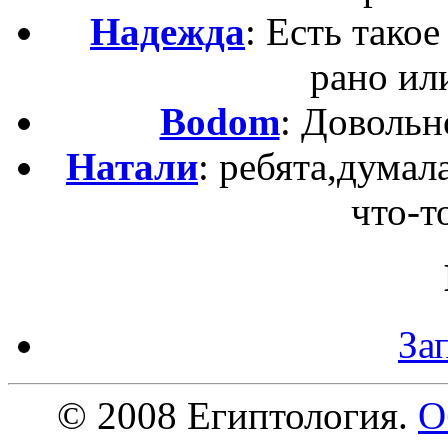
Надежда
: Есть такое
рано ил
Bodom
: Довольн
Натали
: ребята,думал
что-то
За
© 2008 Египтология.
О