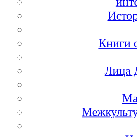
инт
Истор
Книги 
Лица 
Ма
Межкульт