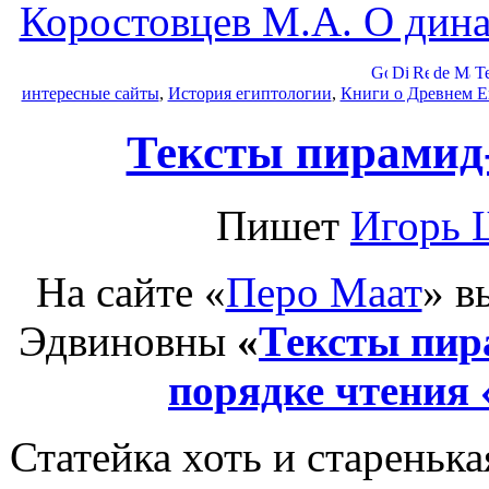
Коростовцев М.А. О дина
интересные сайты
,
История египтологии
,
Книги о Древнем Е
Тексты пирамид
Пишет
Игорь 
На сайте «
Перо Маат
» в
Эдвиновны
«
Тексты пир
порядке чтения 
Статейка хоть и старенькая