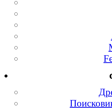
F
Др
Поискови