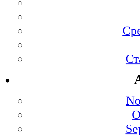
Сре
Ст
No
O
Se