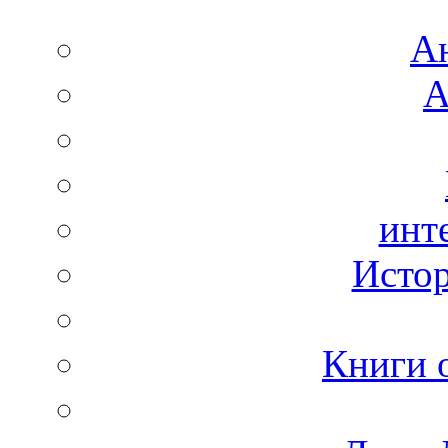
А
А
инт
Истор
Книги 