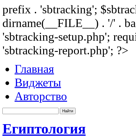
prefix . 'sbtracking'; $sbtr
dirname(__FILE__) . '/' . 
'sbtracking-setup.php'; requ
'sbtracking-report.php'; ?>
Главная
Виджеты
Авторство
Египтология