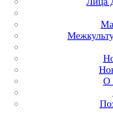
Лица 
Ма
Межкульт
Но
Но
О 
По