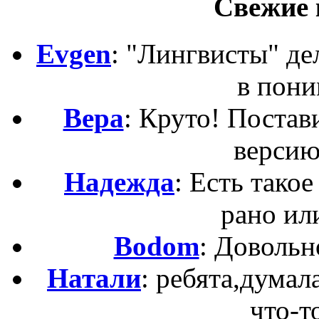
Свежие 
Evgen
: "Лингвисты" д
в пони
Вера
: Круто! Постав
версию
Надежда
: Есть такое
рано ил
Bodom
: Довольн
Натали
: ребята,думал
что-то