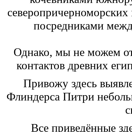
северопричерноморских г
посредниками межд
Однако, мы не можем от
контактов древних еги
Привожу здесь выявл
Флиндерса Питри небол
с
Все приведённые зд