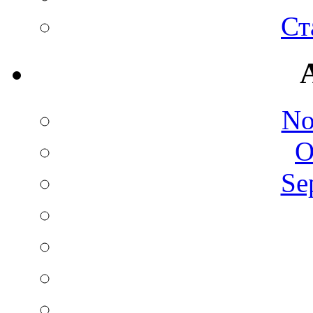
Ст
No
O
Se