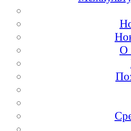
Но
Но
О 
По
Сре