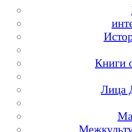
инт
Истор
Книги 
Лица 
Ма
Межкульт