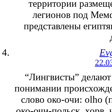
территории размещ
легионов под Мемф
представлены египтя
Ev
22.0
“Лингвисты” делают
понимании происхожде
слово око-очи: olho (по
око-очи-польск, хорв, ч