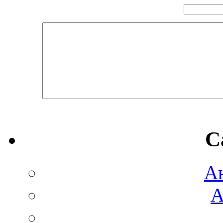
C
А
А