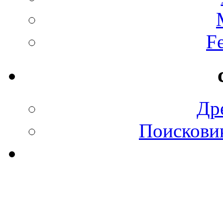
F
Др
Поискови