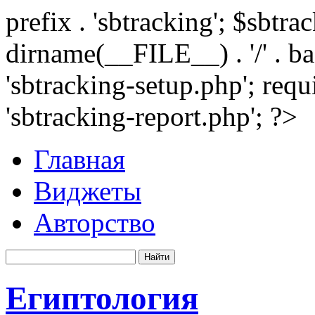
prefix . 'sbtracking'; $sbtr
dirname(__FILE__) . '/' . 
'sbtracking-setup.php'; requ
'sbtracking-report.php'; ?>
Главная
Виджеты
Авторство
Египтология