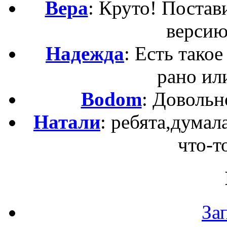
Вера
: Круто! Постав
версию
Надежда
: Есть такое
рано ил
Bodom
: Довольн
Натали
: ребята,думал
что-то
За