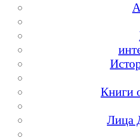
А
инт
Истор
Книги 
Лица 