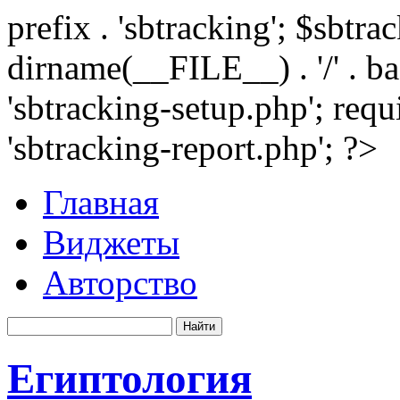
prefix . 'sbtracking'; $sbtr
dirname(__FILE__) . '/' . 
'sbtracking-setup.php'; requ
'sbtracking-report.php'; ?>
Главная
Виджеты
Авторство
Египтология