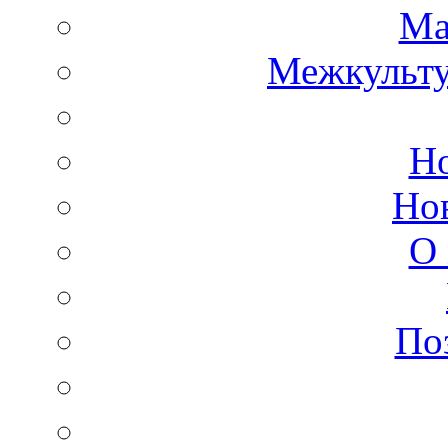
Ма
Межкульт
Но
Но
О 
По