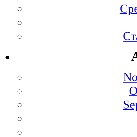
Сре
Ст
No
O
Se