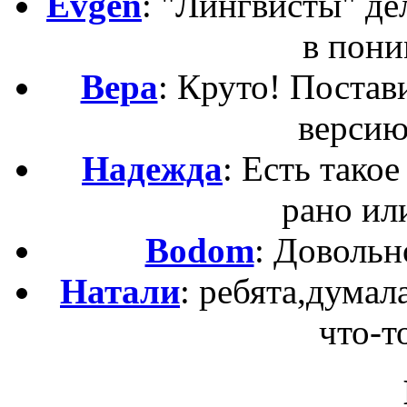
Evgen
: "Лингвисты" д
в пони
Вера
: Круто! Постав
версию
Надежда
: Есть такое
рано ил
Bodom
: Довольн
Натали
: ребята,думал
что-то