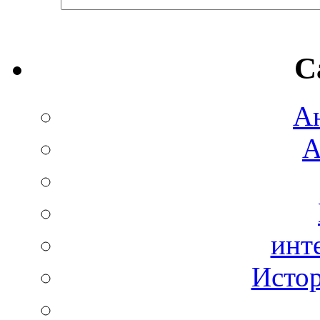
C
А
А
инт
Истор