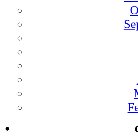
O
Se
F