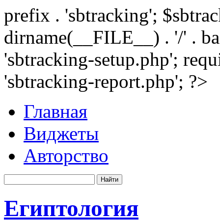
prefix . 'sbtracking'; $sbtr
dirname(__FILE__) . '/' . 
'sbtracking-setup.php'; requ
'sbtracking-report.php'; ?>
Главная
Виджеты
Авторство
Египтология