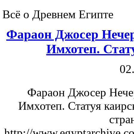
Всё о Древнем Египте
Фараон Джосер Нечер
Имхотеп. Стат
02
Фараон Джосер Нечер
Имхотеп. Статуя каирс
стра
http://www.egyptarchive.c