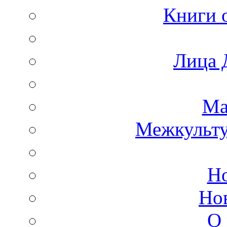
Книги 
Лица 
Ма
Межкульт
Но
Но
О 