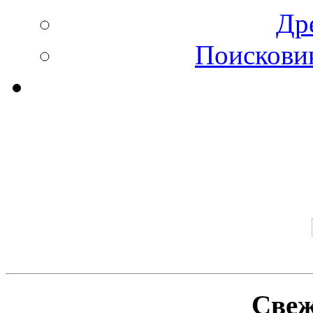
Др
Поискови
Свеж