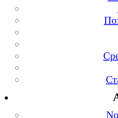
По
Сре
Ст
No