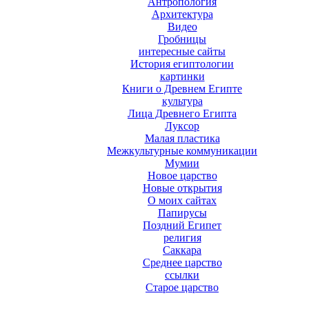
Антропология
Архитектура
Видео
Гробницы
интересные сайты
История египтологии
картинки
Книги о Древнем Египте
культура
Лица Древнего Египта
Луксор
Малая пластика
Межкультурные коммуникации
Мумии
Новое царство
Новые открытия
О моих сайтах
Папирусы
Поздний Египет
религия
Саккара
Среднее царство
ссылки
Старое царство