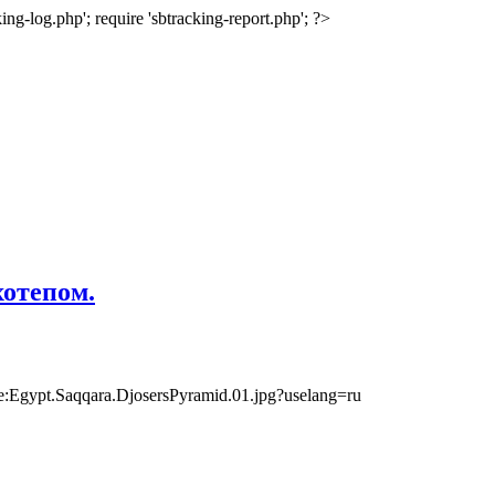
ing-log.php'; require 'sbtracking-report.php'; ?>
отепом.
Egypt.Saqqara.DjosersPyramid.01.jpg?uselang=ru