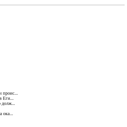
 проис...
 Еги...
 долж...
 ока...