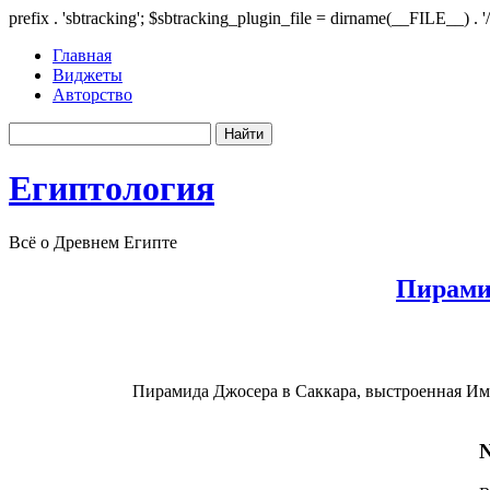
prefix . 'sbtracking'; $sbtracking_plugin_file = dirname(__FILE__) . '
Главная
Виджеты
Авторство
Египтология
Всё о Древнем Египте
Пирами
Пирамида Джосера в Саккара, выстроенная Имхот