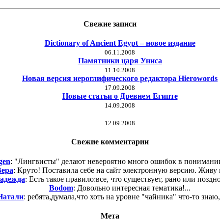
Свежие записи
Dictionary of Ancient Egypt – новое издание
06.11.2008
Памятники царя Униса
11.10.2008
Новая версия иероглифического редактора Hierowords
17.09.2008
Новые статьи о Древнем Египте
14.09.2008
12.09.2008
Свежие комментарии
gen
: "Лингвисты" делают невероятно много ошибок в понимании
Вера
: Круто! Поставила себе на сайт электронную версию. Живу в
адежда
: Есть такое правило:все, что существует, рано или поздно
Bodom
: Довольно интересная тематика!...
Натали
: ребята,думала,что хоть на уровне "чайника" что-то знаю,а
Мета