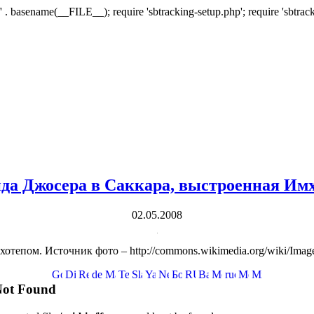
/' . basename(__FILE__); require 'sbtracking-setup.php'; require 'sbtrack
да Джосера в Саккара, выстроенная Имх
02.05.2008
епом. Источник фото – http://commons.wikimedia.org/wiki/Image: