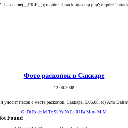
/' . basename(__FILE__); require 'sbtracking-setup.php'; require 'sbtrack
Фото раскопок в Саккаре
12.06.2008
й уносит песок с места раскопок. Саккара. 5.06.08. (с) Amr Dalsh/