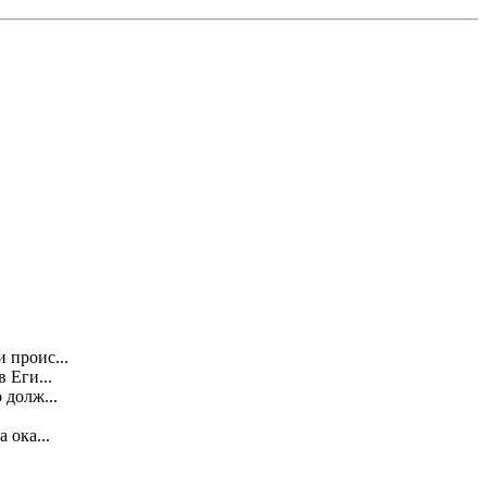
 проис...
 Еги...
 долж...
 ока...