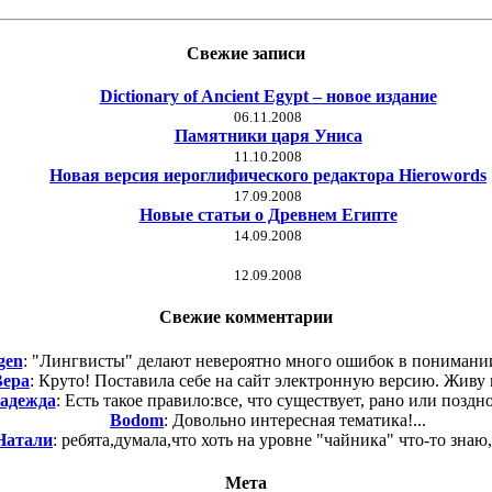
Свежие записи
Dictionary of Ancient Egypt – новое издание
06.11.2008
Памятники царя Униса
11.10.2008
Новая версия иероглифического редактора Hierowords
17.09.2008
Новые статьи о Древнем Египте
14.09.2008
12.09.2008
Свежие комментарии
gen
: "Лингвисты" делают невероятно много ошибок в понимании
Вера
: Круто! Поставила себе на сайт электронную версию. Живу в
адежда
: Есть такое правило:все, что существует, рано или поздно
Bodom
: Довольно интересная тематика!...
Натали
: ребята,думала,что хоть на уровне "чайника" что-то знаю,а
Мета