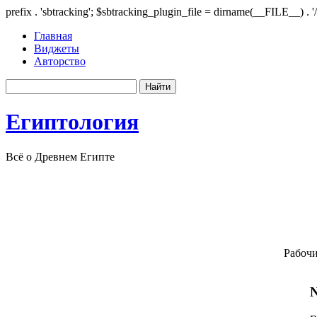
prefix . 'sbtracking'; $sbtracking_plugin_file = dirname(__FILE__) . '
Главная
Виджеты
Авторство
Египтология
Всё о Древнем Египте
Рабочи