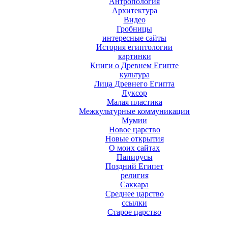
Антропология
Архитектура
Видео
Гробницы
интересные сайты
История египтологии
картинки
Книги о Древнем Египте
культура
Лица Древнего Египта
Луксор
Малая пластика
Межкультурные коммуникации
Мумии
Новое царство
Новые открытия
О моих сайтах
Папирусы
Поздний Египет
религия
Саккара
Среднее царство
ссылки
Старое царство