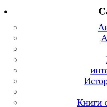
C
А
А
инт
Истор
Книги 