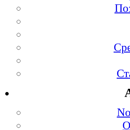
По
Сре
Ст
No
O