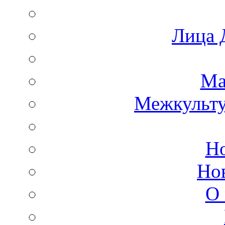
Лица 
Ма
Межкульт
Но
Но
О 