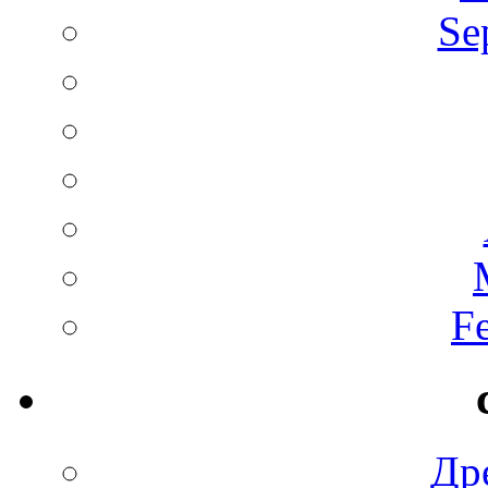
Se
F
Др