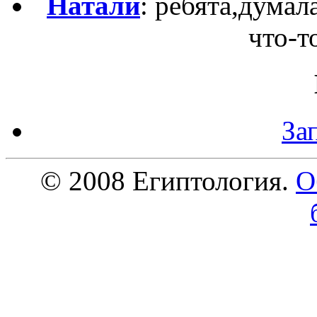
Натали
: ребята,думал
что-то
За
© 2008 Египтология.
О