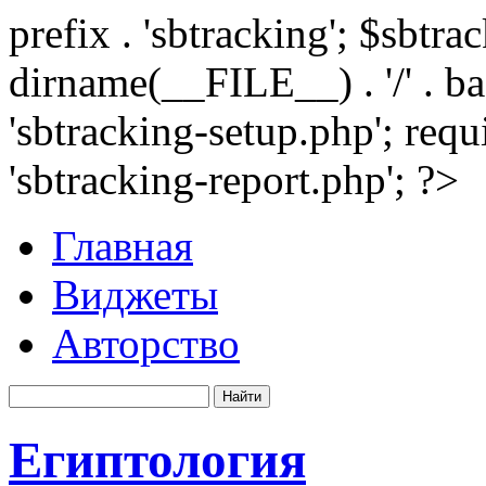
prefix . 'sbtracking'; $sbtr
dirname(__FILE__) . '/' . 
'sbtracking-setup.php'; requ
'sbtracking-report.php'; ?>
Главная
Виджеты
Авторство
Египтология