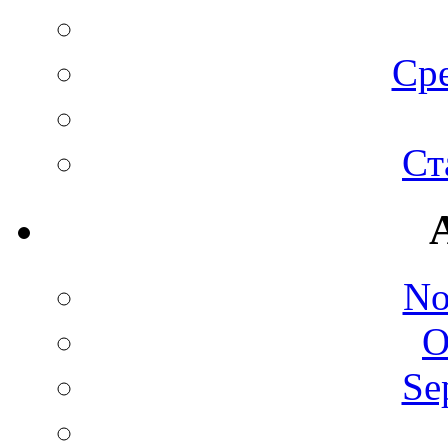
Сре
Ст
No
O
Se