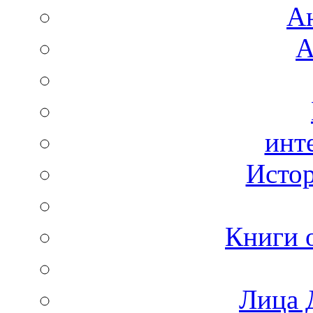
А
А
инт
Истор
Книги 
Лица 