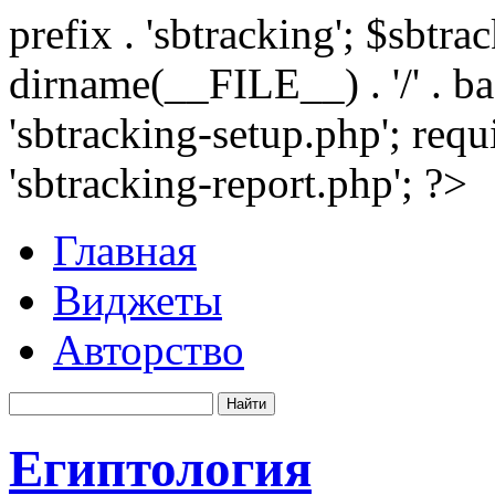
prefix . 'sbtracking'; $sbtr
dirname(__FILE__) . '/' . 
'sbtracking-setup.php'; requ
'sbtracking-report.php'; ?>
Главная
Виджеты
Авторство
Египтология