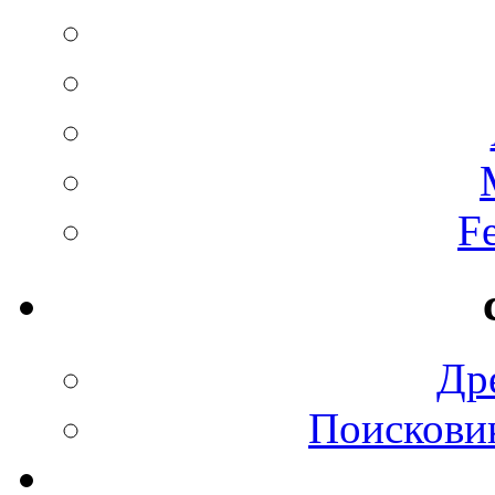
F
Др
Поискови