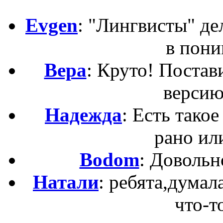
Evgen
: "Лингвисты" д
в пони
Вера
: Круто! Постав
версию
Надежда
: Есть такое
рано ил
Bodom
: Довольн
Натали
: ребята,думал
что-то