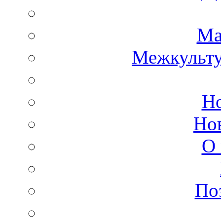
Ма
Межкульт
Но
Но
О 
По