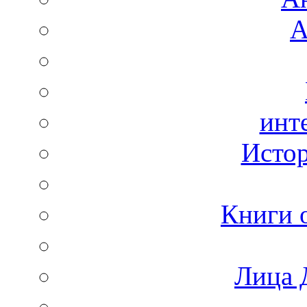
А
инт
Истор
Книги 
Лица 