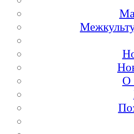
Ма
Межкульт
Но
Но
О 
По