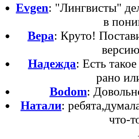
Evgen
: "Лингвисты" д
в пони
Вера
: Круто! Постав
версию
Надежда
: Есть такое
рано ил
Bodom
: Довольн
Натали
: ребята,думал
что-то