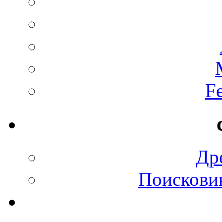
F
Др
Поискови