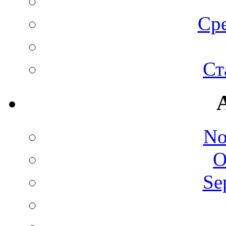
Сре
Ст
No
O
Se