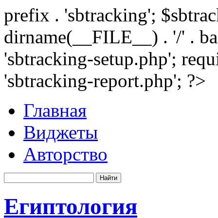
prefix . 'sbtracking'; $sbtr
dirname(__FILE__) . '/' . 
'sbtracking-setup.php'; requ
'sbtracking-report.php'; ?>
Главная
Виджеты
Авторство
Египтология