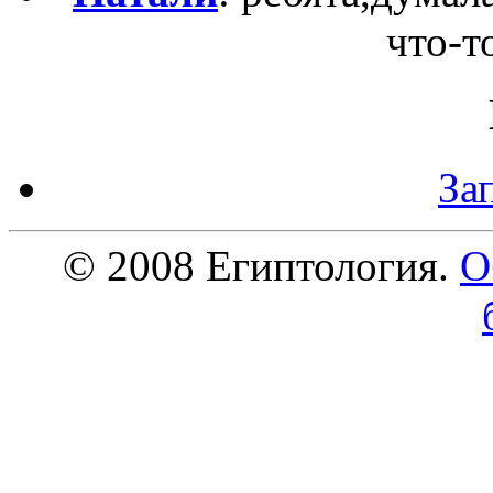
что-то
За
© 2008 Египтология.
О