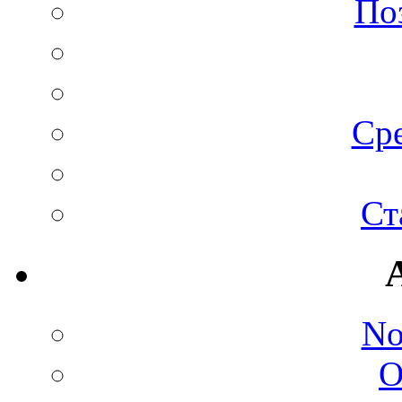
По
Сре
Ст
No
O