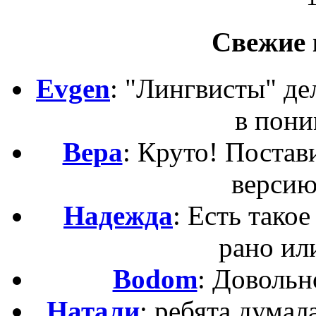
Свежие 
Evgen
: "Лингвисты" д
в пони
Вера
: Круто! Постав
версию
Надежда
: Есть такое
рано ил
Bodom
: Довольн
Натали
: ребята,думал