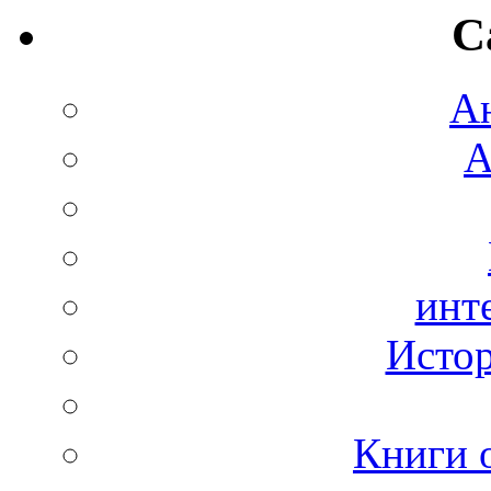
C
А
А
инт
Истор
Книги 