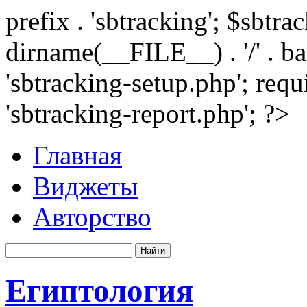
prefix . 'sbtracking'; $sbtr
dirname(__FILE__) . '/' . 
'sbtracking-setup.php'; requ
'sbtracking-report.php'; ?>
Главная
Виджеты
Авторство
Египтология