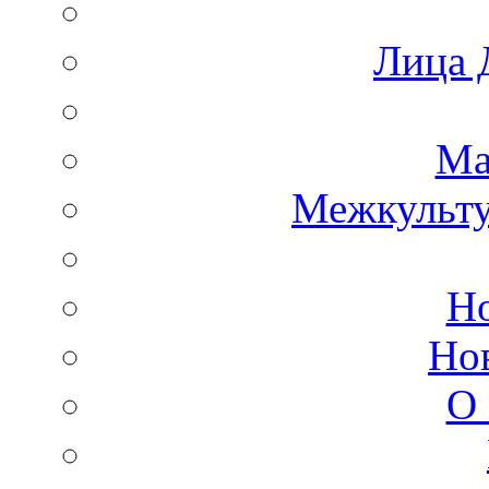
Лица 
Ма
Межкульт
Но
Но
О 