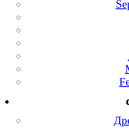
Se
F
Др